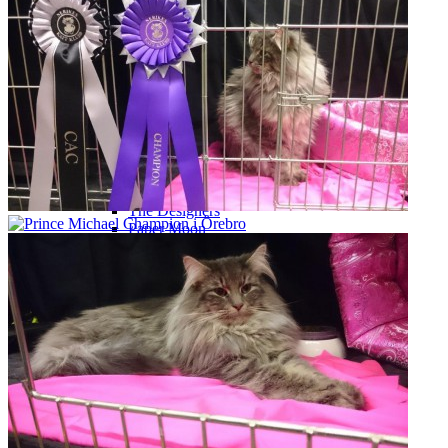
Snöstormarna – Vecka/week 5
Snöstormarna – Vecka/week 6
Rariteterna
MacKinzo
Fredskullen
Regissörerna
Stjärnorna
Dragonfly in Amber
Z-gossarna
A Midsummer Night’s dream
The Greatest Showman
The Designers
Paper Moon
Fjordkullen
Lakritskullen
Cats
Blåkullen
PM-kullen
Hunger Games
007-kullen
Galleri
Till minne
SE*Dear John’s Prince Michael
Smäcken
S*Kattilaforsens Maud Adams