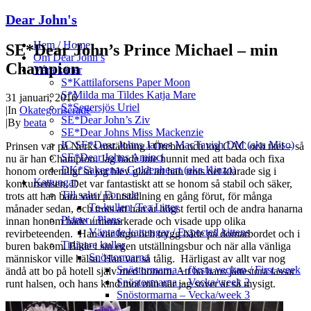
Dear John's
Hem / Home
SE*Dear John’s Prince Michael – min
Om Dear John’s
Champion
Våra katter
S*Kattilaforsens Paper Moon
S*Milda ma Tildes Katja Mare
31 januari, 2016
S*Segersjös Uriel
|
In
Okategoriserade
SE*Dear John’s Ziv
|
By
beata
SE*Dear Johns Miss Mackenzie
IC SE*Dear Johns James MacTavish DM (aka Miso)
Prinsen var på Nerks utställning i Örebro och tog CAC och titel – så
SE*Dear Johns Aminci
nu är han Champion. Jag hade inte hunnit med att bada och fixa
DK*Sakeenas Goldenheart (aka Kinzo)
honom ordentligt så jag blev glad att han trots det klarade sig i
Kattungar
konkurrensen. Det var fantastiskt att se honom så stabil och säker,
Till salu / For sale
trots att han bara varit på utställning en gång förut, för många
Te-kullen /Tea Litter
månader sedan, och trots att han är högst fertil och de andra hanarna
Planer / Plans
innan honom både urinmarkerade och visade upp olika
Väntade kattungar / Expected kittens
revirbeteenden. Han var lugn och trygg både på domarbordet och i
Tidigare kullar
buren bakom. Både i sin egen utställningsbur och när alla vänliga
Snöstormarna
människor ville hälsa. Han var så tålig. Härligast av allt var nog
Snöstormarna – första veckan / First week
ändå att bo på hotell själv med honom. Att ha hans jättestora tassar
Snöstormarna – Vecka/week 2
runt halsen, och hans kind mot min när jag sover är så mysigt.
Snöstormarna – Vecka/week 3
Snöstormarna – Vecka/week 4