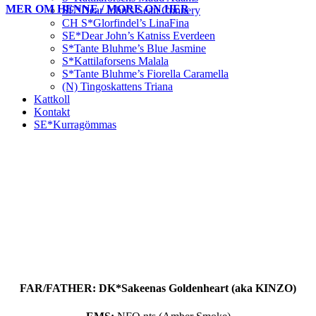
MER OM HENNE / MORE ON HER
SE*Dear John’s Sean Connery
CH S*Glorfindel’s LinaFina
SE*Dear John’s Katniss Everdeen
S*Tante Bluhme’s Blue Jasmine
S*Kattilaforsens Malala
S*Tante Bluhme’s Fiorella Caramella
(N) Tingoskattens Triana
Kattkoll
Kontakt
SE*Kurragömmas
FAR/FATHER: DK*Sakeenas Goldenheart (aka KINZO)