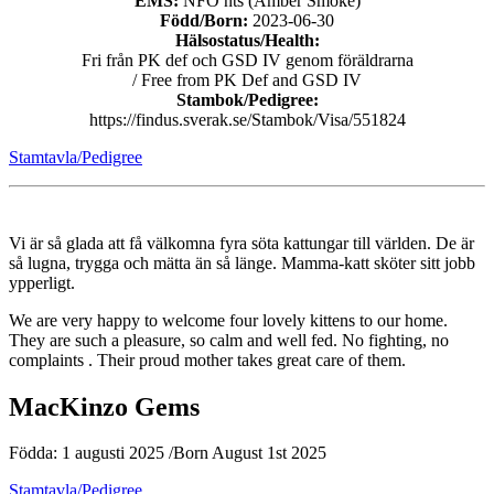
EMS:
NFO nts (Amber Smoke)
Född/Born:
2023-06-30
Hälsostatus/Health:
Fri från PK def och GSD IV genom föräldrarna
/ Free from PK Def and GSD IV
Stambok/Pedigree:
https://findus.sverak.se/Stambok/Visa/551824
Stamtavla/Pedigree
Vi är så glada att få välkomna fyra söta kattungar till världen. De är
så lugna, trygga och mätta än så länge. Mamma-katt sköter sitt jobb
ypperligt.
We are very happy to welcome four lovely kittens to our home.
They are such a pleasure, so calm and well fed. No fighting, no
complaints . Their proud mother takes great care of them.
MacKinzo Gems
Födda: 1 augusti 2025 /Born August 1st 2025
Stamtavla/Pedigree