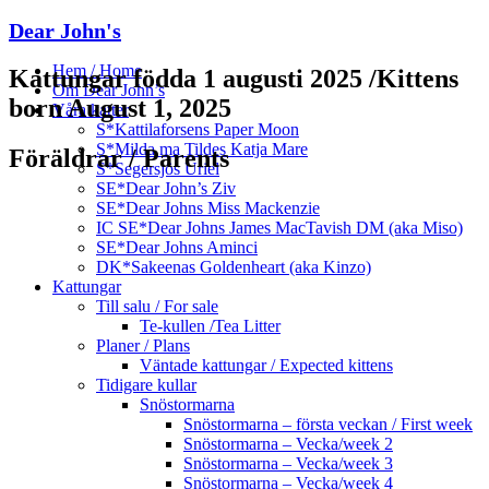
Dear John's
Hem / Home
Kattungar födda 1 augusti 2025 /Kittens
Om Dear John’s
born August 1, 2025
Våra katter
S*Kattilaforsens Paper Moon
S*Milda ma Tildes Katja Mare
Föräldrar / Parents
S*Segersjös Uriel
SE*Dear John’s Ziv
SE*Dear Johns Miss Mackenzie
IC SE*Dear Johns James MacTavish DM (aka Miso)
SE*Dear Johns Aminci
DK*Sakeenas Goldenheart (aka Kinzo)
Kattungar
Till salu / For sale
Te-kullen /Tea Litter
Planer / Plans
Väntade kattungar / Expected kittens
Tidigare kullar
Snöstormarna
Snöstormarna – första veckan / First week
Snöstormarna – Vecka/week 2
Snöstormarna – Vecka/week 3
Snöstormarna – Vecka/week 4