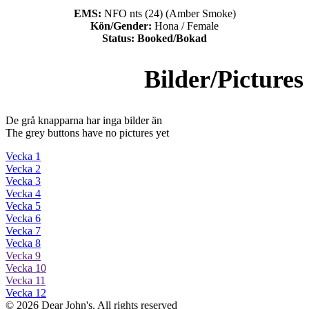
EMS:
NFO nts (24) (Amber Smoke)
Kön/Gender:
Hona / Female
Status: Booked/Bokad
Bilder/Pictures
De grå knapparna har inga bilder än
The grey buttons have no pictures yet
Vecka 1
Vecka 2
Vecka 3
Vecka 4
Vecka 5
Vecka 6
Vecka 7
Vecka 8
Vecka 9
Vecka 10
Vecka 11
Vecka 12
© 2026 Dear John's. All rights reserved