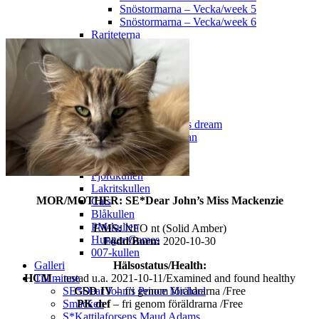
Snöstormarna – Vecka/week 5
Snöstormarna – Vecka/week 6
Rariteterna
MacKinzo
Fredskullen
Regissörerna
Stjärnorna
Dragonfly in Amber
Z-gossarna
A Midsummer Night’s dream
The Greatest Showman
The Designers
Paper Moon
Fjordkullen
Lakritskullen
MOR/MOTHER: SE*Dear John’s Miss Mackenzie
Cats
Blåkullen
PM-kullen
EMS:
NFO nt (Solid Amber)
Hunger Games
Född/Born:
2020-10-30
007-kullen
Hälsostatus/Health:
Galleri
HCM
– testad u.a. 2021-10-11/Examined and found healthy
Till minne
GSD IV
– fri genom föräldrarna /Free
SE*Dear John’s Prince Michael
PK def
– fri genom föräldrarna /Free
Smäcken
S*Kattilaforsens Maud Adams