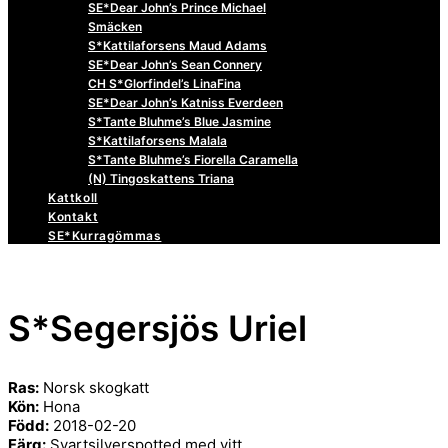
SE*Dear John’s Prince Michael
Smäcken
S*Kattilaforsens Maud Adams
SE*Dear John’s Sean Connery
CH S*Glorfindel’s LinaFina
SE*Dear John’s Katniss Everdeen
S*Tante Bluhme’s Blue Jasmine
S*Kattilaforsens Malala
S*Tante Bluhme’s Fiorella Caramella
(N) Tingoskattens Triana
Kattkoll
Kontakt
SE*Kurragömmas
S*Segersjös Uriel
Ras:
Norsk skogkatt
Kön:
Hona
Född:
2018-02-20
Färg:
Svartsilverspotted med vitt