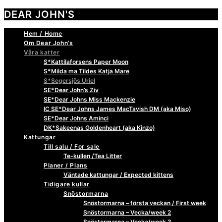
DEAR JOHN'S
Hem / Home
Om Dear John’s
Våra katter
S*Kattilaforsens Paper Moon
S*Milda ma Tildes Katja Mare
S*Segersjös Uriel
SE*Dear John’s Ziv
SE*Dear Johns Miss Mackenzie
IC SE*Dear Johns James MacTavish DM (aka Miso)
SE*Dear Johns Aminci
DK*Sakeenas Goldenheart (aka Kinzo)
Kattungar
Till salu / For sale
Te-kullen /Tea Litter
Planer / Plans
Väntade kattungar / Expected kittens
Tidigare kullar
Snöstormarna
Snöstormarna – första veckan / First week
Snöstormarna – Vecka/week 2
Snöstormarna – Vecka/week 3