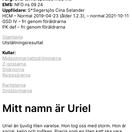
EMS:
NFO ns 09 24
Uppfödare:
S*Segersjös Cina Selander
HCM – Normal 2019-04-23 (ålder 1.2.3), – normal 2021-10-11
GSD IV – fri genom föräldrarna
PK def – fri genom föräldrarna
Stamtavla
Utställningsresultat
Kullar:
Midsommarnattsdrömmarna
Z-gossarna
Stjärnorna
Regissörerna
Rariteterna
Snöstormarna
Mitt namn är Uriel
Uriel än ljuvlig liten varelse. Hon tog oss med storm. Hon är
social, kelig och nyfiken. Precis som en liten katt ska vara.