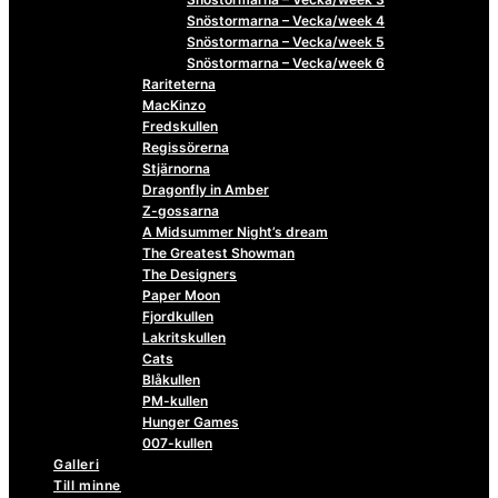
Snöstormarna – Vecka/week 4
Snöstormarna – Vecka/week 5
Snöstormarna – Vecka/week 6
Rariteterna
MacKinzo
Fredskullen
Regissörerna
Stjärnorna
Dragonfly in Amber
Z-gossarna
A Midsummer Night’s dream
The Greatest Showman
The Designers
Paper Moon
Fjordkullen
Lakritskullen
Cats
Blåkullen
PM-kullen
Hunger Games
007-kullen
Galleri
Till minne