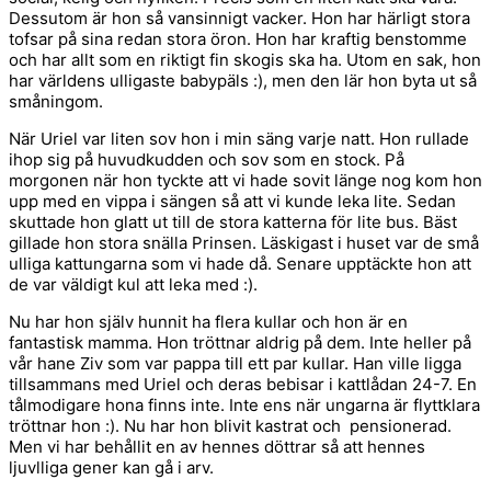
Dessutom är hon så vansinnigt vacker. Hon har härligt stora
tofsar på sina redan stora öron. Hon har kraftig benstomme
och har allt som en riktigt fin skogis ska ha. Utom en sak, hon
har världens ulligaste babypäls :), men den lär hon byta ut så
småningom.
När Uriel var liten sov hon i min säng varje natt. Hon rullade
ihop sig på huvudkudden och sov som en stock. På
morgonen när hon tyckte att vi hade sovit länge nog kom hon
upp med en vippa i sängen så att vi kunde leka lite. Sedan
skuttade hon glatt ut till de stora katterna för lite bus. Bäst
gillade hon stora snälla Prinsen. Läskigast i huset var de små
ulliga kattungarna som vi hade då. Senare upptäckte hon att
de var väldigt kul att leka med :).
Nu har hon själv hunnit ha flera kullar och hon är en
fantastisk mamma. Hon tröttnar aldrig på dem. Inte heller på
vår hane Ziv som var pappa till ett par kullar. Han ville ligga
tillsammans med Uriel och deras bebisar i kattlådan 24-7. En
tålmodigare hona finns inte. Inte ens när ungarna är flyttklara
tröttnar hon :). Nu har hon blivit kastrat och pensionerad.
Men vi har behållit en av hennes döttrar så att hennes
ljuvlliga gener kan gå i arv.