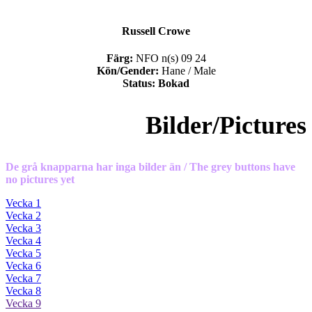
Russell Crowe
Färg:
NFO n(s) 09 24
Kön/Gender:
Hane / Male
Status: Bokad
Bilder/Pictures
De grå knapparna har inga bilder än / The grey buttons have
no pictures yet
Vecka 1
Vecka 2
Vecka 3
Vecka 4
Vecka 5
Vecka 6
Vecka 7
Vecka 8
Vecka 9