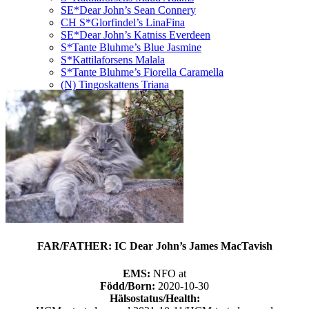
SE*Dear John’s Sean Connery
CH S*Glorfindel’s LinaFina
SE*Dear John’s Katniss Everdeen
S*Tante Bluhme’s Blue Jasmine
S*Kattilaforsens Malala
S*Tante Bluhme’s Fiorella Caramella
(N) Tingoskattens Triana
Kattkoll
Kontakt
SE*Kurragömmas
FAR/FATHER: IC Dear John’s James MacTavish
EMS:
NFO at
Född/Born:
2020-10-30
Hälsostatus/Health: