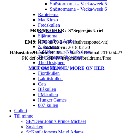
Snöstormarna – Vecka/week 5
Snöstormarna – Vecka/week 6
Rariteterna
MacKinzo
Fredskullen
MOR/MOTHER: S*Segersjös Uriel
Regissörerna
Stjärnorna
Dragonfly in Amber
EMS:
NFO ns 09 24 (Svartsilverspotted-vit)
Z-gossarna
Född/Born:
2018-02-20
A Midsummer Night’s dream
Hälsostatus/Health:
HCM-testad/tested normal 2019-04-23.
The Greatest Showman
PK def och GSD IV fri genom föräldrarna/Free
The Designers
Paper Moon
MER OM HENNE/ MORE ON HER
Fjordkullen
Lakritskullen
Cats
Blåkullen
PM-kullen
Hunger Games
007-kullen
Galleri
Till minne
SE*Dear John’s Prince Michael
Smäcken
S*Kattilaforsens Maud Adams