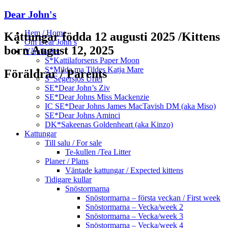
Dear John's
Hem / Home
Kattungar födda 12 augusti 2025 /Kittens
Om Dear John’s
born August 12, 2025
Våra katter
S*Kattilaforsens Paper Moon
S*Milda ma Tildes Katja Mare
Föräldrar / Parents
S*Segersjös Uriel
SE*Dear John’s Ziv
SE*Dear Johns Miss Mackenzie
IC SE*Dear Johns James MacTavish DM (aka Miso)
SE*Dear Johns Aminci
DK*Sakeenas Goldenheart (aka Kinzo)
Kattungar
Till salu / For sale
Te-kullen /Tea Litter
Planer / Plans
Väntade kattungar / Expected kittens
Tidigare kullar
Snöstormarna
Snöstormarna – första veckan / First week
Snöstormarna – Vecka/week 2
Snöstormarna – Vecka/week 3
Snöstormarna – Vecka/week 4