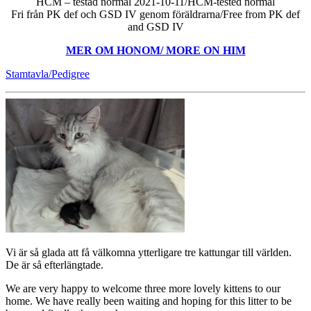
HCM – testad normal 2021-10-11/HCM-tested normal
Fri från PK def och GSD IV genom föräldrarna/Free from PK def
and GSD IV
MER OM HONOM/ MORE ON HIM
Stamtavla/Pedigree
Vi är så glada att få välkomna ytterligare tre kattungar till världen.
De är så efterlängtade.
We are very happy to welcome three more lovely kittens to our
home. We have really been waiting and hoping for this litter to be