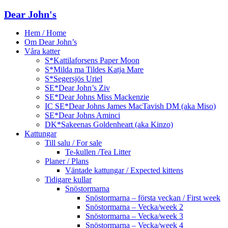
Dear John's
Hem / Home
Om Dear John’s
Våra katter
S*Kattilaforsens Paper Moon
S*Milda ma Tildes Katja Mare
S*Segersjös Uriel
SE*Dear John’s Ziv
SE*Dear Johns Miss Mackenzie
IC SE*Dear Johns James MacTavish DM (aka Miso)
SE*Dear Johns Aminci
DK*Sakeenas Goldenheart (aka Kinzo)
Kattungar
Till salu / For sale
Te-kullen /Tea Litter
Planer / Plans
Väntade kattungar / Expected kittens
Tidigare kullar
Snöstormarna
Snöstormarna – första veckan / First week
Snöstormarna – Vecka/week 2
Snöstormarna – Vecka/week 3
Snöstormarna – Vecka/week 4