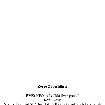
Zorro Zilverhjärta
EMS:
NFO as 24 (Blåsilverspotted)
Kön:
Gosse
Status:
Bor med SE*Dear John’s Kenzo Koneko och hans familj