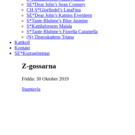
SE*Dear John’s Sean Connery
CH S*Glorfindel’s LinaFina
SE*Dear John’s Katniss Everdeen
S*Tante Bluhme’s Blue Jasmine
S*Kattilaforsens Malala
S*Tante Bluhme’s Fiorella Caramella
(N) Tingoskattens Triana
Kattkoll
Kontakt
SE*Kurragömmas
Z-gossarna
Födda: 30 Oktober 2019
Stamtavla