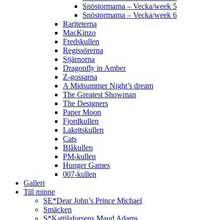
Snöstormarna – Vecka/week 5
Snöstormarna – Vecka/week 6
Rariteterna
MacKinzo
Fredskullen
Regissörerna
Stjärnorna
Dragonfly in Amber
Z-gossarna
A Midsummer Night’s dream
The Greatest Showman
The Designers
Paper Moon
Fjordkullen
Lakritskullen
Cats
Blåkullen
PM-kullen
Hunger Games
007-kullen
Galleri
Till minne
SE*Dear John’s Prince Michael
Smäcken
S*Kattilaforsens Maud Adams