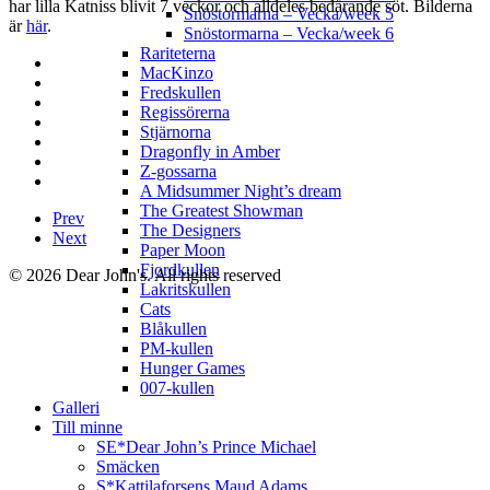
har lilla Katniss blivit 7 veckor och alldeles bedårande söt. Bilderna
Snöstormarna – Vecka/week 5
är
här
.
Snöstormarna – Vecka/week 6
Rariteterna
MacKinzo
Fredskullen
Regissörerna
Stjärnorna
Dragonfly in Amber
Z-gossarna
A Midsummer Night’s dream
The Greatest Showman
Prev
The Designers
Next
Paper Moon
Fjordkullen
© 2026 Dear John's. All rights reserved
Lakritskullen
Cats
Blåkullen
PM-kullen
Hunger Games
007-kullen
Galleri
Till minne
SE*Dear John’s Prince Michael
Smäcken
S*Kattilaforsens Maud Adams