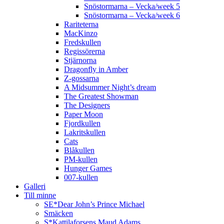
Snöstormarna – Vecka/week 5
Snöstormarna – Vecka/week 6
Rariteterna
MacKinzo
Fredskullen
Regissörerna
Stjärnorna
Dragonfly in Amber
Z-gossarna
A Midsummer Night’s dream
The Greatest Showman
The Designers
Paper Moon
Fjordkullen
Lakritskullen
Cats
Blåkullen
PM-kullen
Hunger Games
007-kullen
Galleri
Till minne
SE*Dear John’s Prince Michael
Smäcken
S*Kattilaforsens Maud Adams