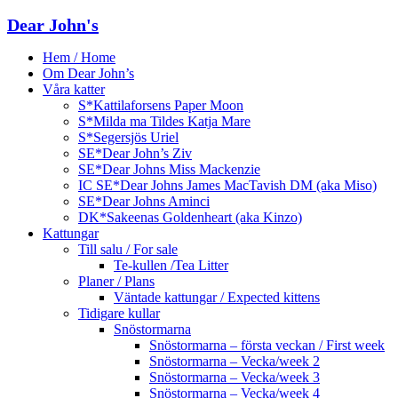
Dear John's
Hem / Home
Om Dear John’s
Våra katter
S*Kattilaforsens Paper Moon
S*Milda ma Tildes Katja Mare
S*Segersjös Uriel
SE*Dear John’s Ziv
SE*Dear Johns Miss Mackenzie
IC SE*Dear Johns James MacTavish DM (aka Miso)
SE*Dear Johns Aminci
DK*Sakeenas Goldenheart (aka Kinzo)
Kattungar
Till salu / For sale
Te-kullen /Tea Litter
Planer / Plans
Väntade kattungar / Expected kittens
Tidigare kullar
Snöstormarna
Snöstormarna – första veckan / First week
Snöstormarna – Vecka/week 2
Snöstormarna – Vecka/week 3
Snöstormarna – Vecka/week 4