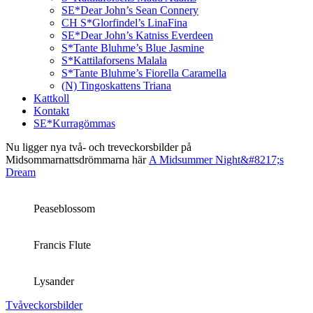
SE*Dear John’s Sean Connery
CH S*Glorfindel’s LinaFina
SE*Dear John’s Katniss Everdeen
S*Tante Bluhme’s Blue Jasmine
S*Kattilaforsens Malala
S*Tante Bluhme’s Fiorella Caramella
(N) Tingoskattens Triana
Kattkoll
Kontakt
SE*Kurragömmas
Nu ligger nya två- och treveckorsbilder på
Midsommarnattsdrömmarna här
A Midsummer Night&#8217;s
Dream
Peaseblossom
Francis Flute
Lysander
Tvåveckorsbilder