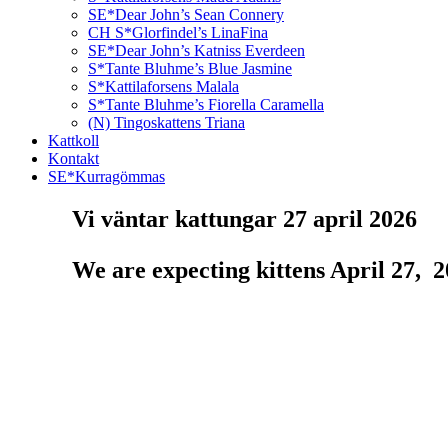
SE*Dear John’s Sean Connery
CH S*Glorfindel’s LinaFina
SE*Dear John’s Katniss Everdeen
S*Tante Bluhme’s Blue Jasmine
S*Kattilaforsens Malala
S*Tante Bluhme’s Fiorella Caramella
(N) Tingoskattens Triana
Kattkoll
Kontakt
SE*Kurragömmas
Vi väntar kattungar 27 april 2026
We are expecting kittens April 27, 