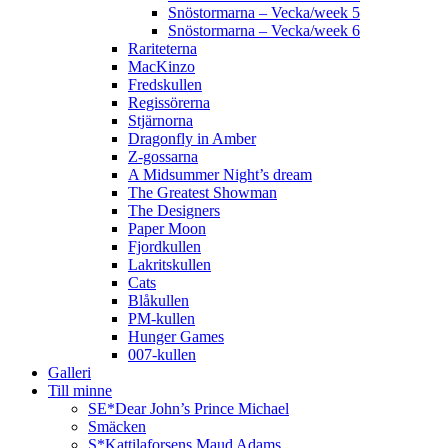
Snöstormarna – Vecka/week 5
Snöstormarna – Vecka/week 6
Rariteterna
MacKinzo
Fredskullen
Regissörerna
Stjärnorna
Dragonfly in Amber
Z-gossarna
A Midsummer Night’s dream
The Greatest Showman
The Designers
Paper Moon
Fjordkullen
Lakritskullen
Cats
Blåkullen
PM-kullen
Hunger Games
007-kullen
Galleri
Till minne
SE*Dear John’s Prince Michael
Smäcken
S*Kattilaforsens Maud Adams