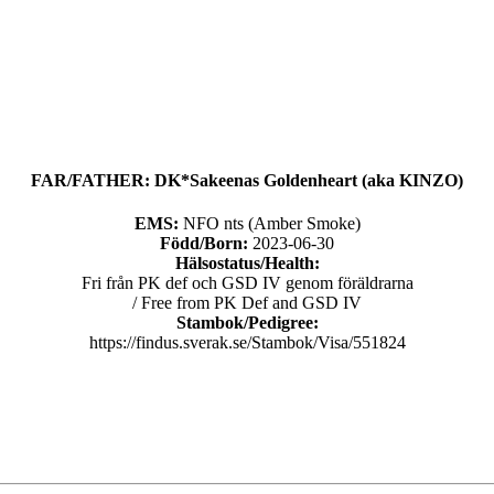
FAR/FATHER: DK*Sakeenas Goldenheart (aka KINZO)
EMS:
NFO nts (Amber Smoke)
Född/Born:
2023-06-30
Hälsostatus/Health:
Fri från PK def och GSD IV genom föräldrarna
/ Free from PK Def and GSD IV
Stambok/Pedigree:
https://findus.sverak.se/Stambok/Visa/551824