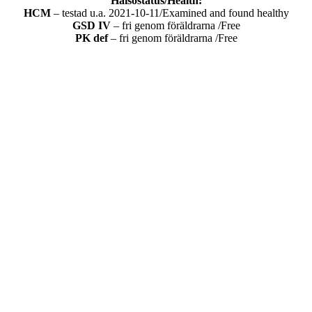
Hälsostatus/Health:
HCM
– testad u.a. 2021-10-11/Examined and found healthy
GSD IV
– fri genom föräldrarna /Free
PK def
– fri genom föräldrarna /Free