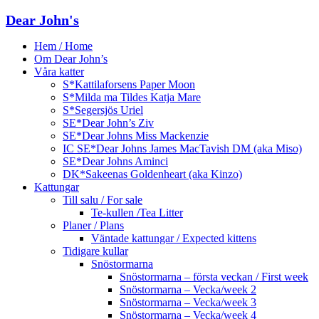
Dear John's
Hem / Home
Om Dear John’s
Våra katter
S*Kattilaforsens Paper Moon
S*Milda ma Tildes Katja Mare
S*Segersjös Uriel
SE*Dear John’s Ziv
SE*Dear Johns Miss Mackenzie
IC SE*Dear Johns James MacTavish DM (aka Miso)
SE*Dear Johns Aminci
DK*Sakeenas Goldenheart (aka Kinzo)
Kattungar
Till salu / For sale
Te-kullen /Tea Litter
Planer / Plans
Väntade kattungar / Expected kittens
Tidigare kullar
Snöstormarna
Snöstormarna – första veckan / First week
Snöstormarna – Vecka/week 2
Snöstormarna – Vecka/week 3
Snöstormarna – Vecka/week 4