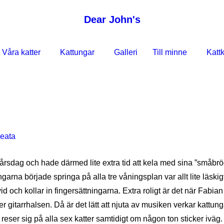
Dear John's
Våra katter
Kattungar
Galleri
Till minne
Kattk
eata
8 årsdag och hade därmed lite extra tid att kela med sina ”småbr
tungarna började springa på alla tre våningsplan var allt lite läsk
id och kollar in fingersättningarna. Extra roligt är det när Fabi
ver gitarrhalsen. Då är det lätt att njuta av musiken verkar kattu
ser sig på alla sex katter samtidigt om någon ton sticker iväg. Ly