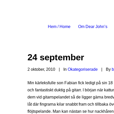
Hem / Home
Om Dear John’s
24 september
2 oktober, 2010
|
In
Okategoriserade
|
By
b
Min kärleksfulle son Fabian fick ledigt på sin 1
och fantastiskt duktig på gitarr. I början när kat
dem vid gitarrspelandet så de ligger gärna bredv
låt där fingrarna kilar snabbt fram och tillbaka ö
flöjtspelande. Man kan nästan se hur nackhåren re