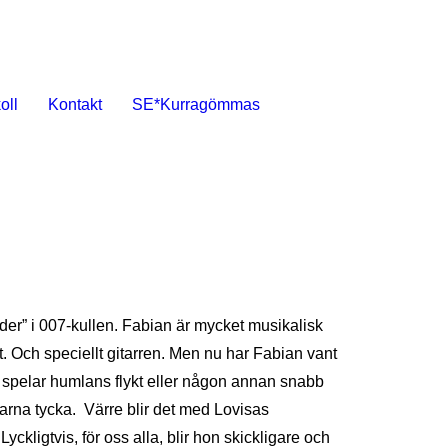
oll
Kontakt
SE*Kurragömmas
öder” i 007-kullen. Fabian är mycket musikalisk
igt. Och speciellt gitarren. Men nu har Fabian vant
an spelar humlans flykt eller någon annan snabb
ngarna tycka. Värre blir det med Lovisas
ckligtvis, för oss alla, blir hon skickligare och