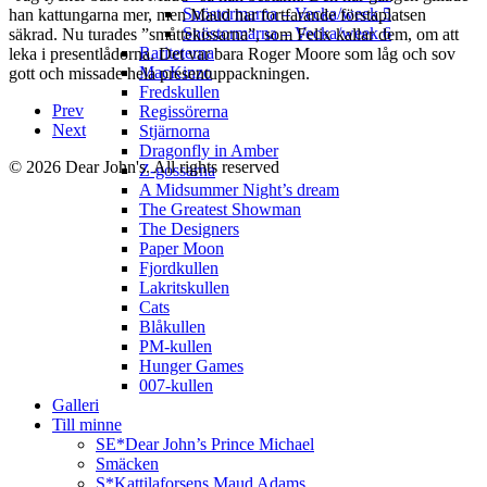
Snöstormarna – Vecka/week 5
han kattungarna mer, men Maud har fortfarande förstaplatsen
Snöstormarna – Vecka/week 6
säkrad. Nu turades ”småttekissarna”, som Felix kallar dem, om att
Rariteterna
leka i presentlådorna. Det var bara Roger Moore som låg och sov
MacKinzo
gott och missade hela presentuppackningen.
Fredskullen
Prev
Regissörerna
Next
Stjärnorna
Dragonfly in Amber
© 2026 Dear John's. All rights reserved
Z-gossarna
A Midsummer Night’s dream
The Greatest Showman
The Designers
Paper Moon
Fjordkullen
Lakritskullen
Cats
Blåkullen
PM-kullen
Hunger Games
007-kullen
Galleri
Till minne
SE*Dear John’s Prince Michael
Smäcken
S*Kattilaforsens Maud Adams