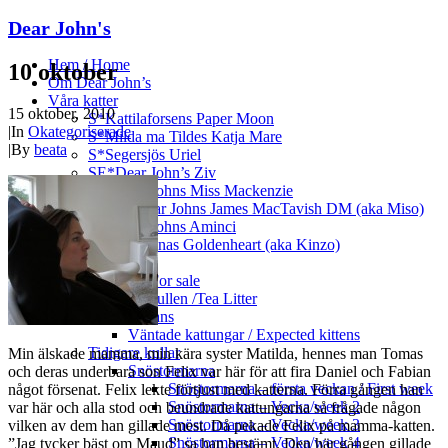
Dear John's
Hem / Home
10 oktober
Om Dear John’s
Våra katter
15 oktober, 2010
S*Kattilaforsens Paper Moon
|
In
Okategoriserade
S*Milda ma Tildes Katja Mare
|
By
beata
S*Segersjös Uriel
SE*Dear John’s Ziv
SE*Dear Johns Miss Mackenzie
IC SE*Dear Johns James MacTavish DM (aka Miso)
SE*Dear Johns Aminci
DK*Sakeenas Goldenheart (aka Kinzo)
Kattungar
Till salu / For sale
Te-kullen /Tea Litter
Planer / Plans
Väntade kattungar / Expected kittens
Tidigare kullar
Min älskade mamma, min kära syster Matilda, hennes man Tomas
Snöstormarna
och deras underbara son Felix var här för att fira Daniel och Fabian
Snöstormarna – första veckan / First week
något försenat. Felix lekte förtjust med katterna. Förra gången han
Snöstormarna – Vecka/week 2
var här och alla stod och beundrade kattungarna så frågade någon
Snöstormarna – Vecka/week 3
vilken av dem han gillade mest. Då pekade Felix på mamma-katten.
Snöstormarna – Vecka/week 4
”Jag tycker bäst om Maud” sa han bestämt. Den här gången gillade