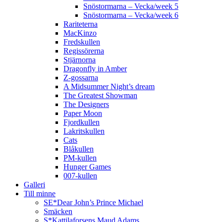
Snöstormarna – Vecka/week 5
Snöstormarna – Vecka/week 6
Rariteterna
MacKinzo
Fredskullen
Regissörerna
Stjärnorna
Dragonfly in Amber
Z-gossarna
A Midsummer Night’s dream
The Greatest Showman
The Designers
Paper Moon
Fjordkullen
Lakritskullen
Cats
Blåkullen
PM-kullen
Hunger Games
007-kullen
Galleri
Till minne
SE*Dear John’s Prince Michael
Smäcken
S*Kattilaforsens Maud Adams