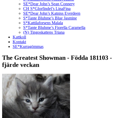
SE*Dear John’s Sean Connery
CH S*Glorfindel’s LinaFina
SE*Dear John’s Katniss Everdeen
S*Tante Bluhme’s Blue Jasmine
S*Kattilaforsens Malala
S*Tante Bluhme’s Fiorella Caramella
(N) Tingoskattens Triana
Kattkoll
Kontakt
SE*Kurragömmas
The Greatest Showman - Födda 181103 -
fjärde veckan