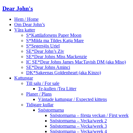
Dear John's
Hem / Home
Om Dear John’s
Våra katter
S*Kattilaforsens Paper Moon
S*Milda ma Tildes Katja Mare
S*Segersjös Uriel
SE*Dear John’s Ziv
SE*Dear Johns Miss Mackenzie
IC SE*Dear Johns James MacTavish DM (aka Miso)
SE*Dear Johns Aminci
DK*Sakeenas Goldenheart (aka Kinzo)
Kattungar
Till salu / For sale
Te-kullen /Tea Litter
Planer / Plans
Väntade kattungar / Expected kittens
Tidigare kullar
Snöstormarna
Snöstormarna – första veckan / First week
Snöstormarna – Vecka/week 2
Snöstormarna – Vecka/week 3
Snöstormarna – Vecka/week 4