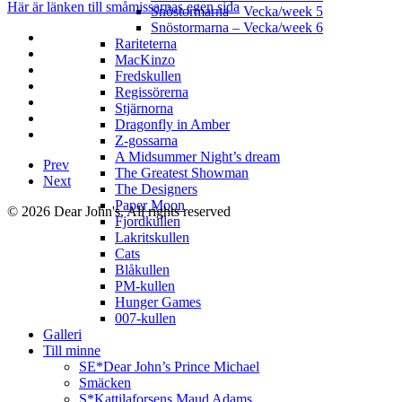
Här är länken till småmissarnas egen sida
Snöstormarna – Vecka/week 5
Snöstormarna – Vecka/week 6
Rariteterna
MacKinzo
Fredskullen
Regissörerna
Stjärnorna
Dragonfly in Amber
Z-gossarna
A Midsummer Night’s dream
Prev
The Greatest Showman
Next
The Designers
Paper Moon
© 2026 Dear John's. All rights reserved
Fjordkullen
Lakritskullen
Cats
Blåkullen
PM-kullen
Hunger Games
007-kullen
Galleri
Till minne
SE*Dear John’s Prince Michael
Smäcken
S*Kattilaforsens Maud Adams